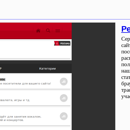
Р
Сер
сай
пос
рас
пол
наш
ста
бра
тра
уча