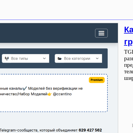
Ка
гр
TGL
раз
пре
тел
шир