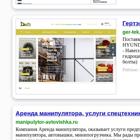
Гертэ
ger-tek
Постав
HYUNDA
- Навес
гидроци
болты)
Рейтинг
Аренда манипулятора, услуги спецтехни
manipulytor-avtovishka.ru
Компания Аренда манипулятора, оказывает услуги предп
манипулятора, автовышки, минипогрузчика. Мы рады пред