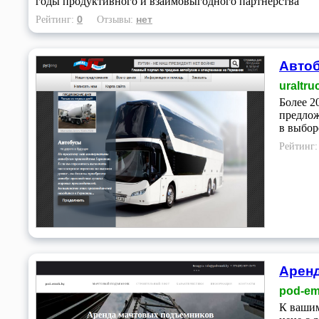
годы продуктивного и взаимовыгодного партнерства
0
нет
Рейтинг:
Отзывы:
Автоб
uraltru
Более 2
предлож
в выбор
Рейтинг
Аренд
pod-em
К вашим