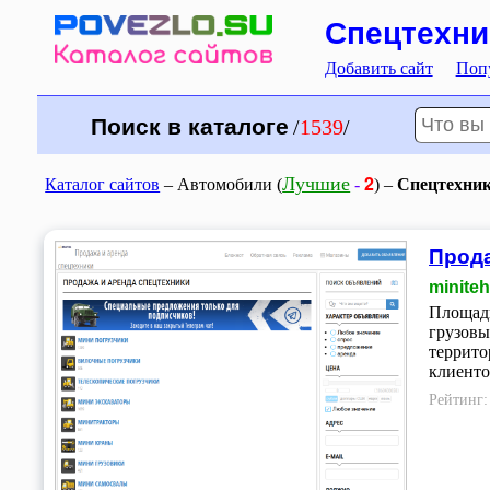
Спецтехни
Добавить сайт
Поп
Поиск в каталоге
/
1539
/
2
Лучшие
Каталог сайтов
– Автомобили (
-
) –
Спецтехник
Прода
minite
Площадк
грузовы
террито
клиенто
Рейтинг