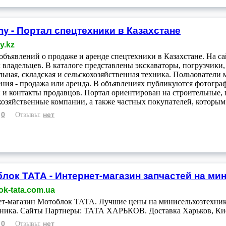
ny - Портал спецтехники в Казахстане
y.kz
объявлений о продаже и аренде спецтехники в Казахстане. На с
 владельцев. В каталоге представлены экскаваторы, погрузчики,
льная, складская и сельскохозяйственная техника. Пользователи 
ния - продажа или аренда. В объявлениях публикуются фотограф
 и контакты продавцов. Портал ориентирован на строительные, 
хозяйственные компании, а также частных покупателей, которым 
0
нет
:
Отзывы:
лок ТАТА - Интернет-магазин запчастей на ми
ok-tata.com.ua
т-магазин Мотоблок ТАТА. Лучшие цены на минисельхозтехник
ника. Сайты Партнеры: ТАТА ХАРЬКОВ. Доставка Харьков, Ки
0
нет
:
Отзывы: