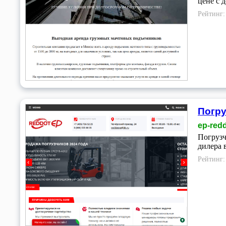
цене с 
Рейтинг
Погру
ep-redd
Погрузч
дилера 
Рейтинг