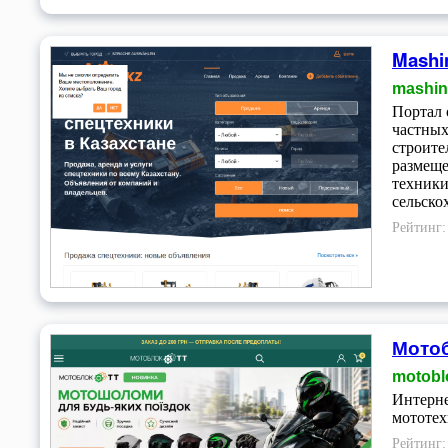
Mashi
mashin
Портал 
частных
строите
размеще
техники
сельско
Рейтинг
Мотоб
motobl
Интерне
мототех
Рейтинг