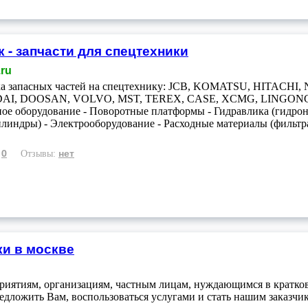
к - запчасти для спецтехники
.ru
ка запасных частей на спецтехнику: JCB, KOMATSU, HITA
I, DOOSAN, VOLVO, MST, TEREX, CASE, XCMG, LINGONG, 
ное оборудование - Поворотные платформы - Гидравлика (гидро
линдры) - Электрооборудование - Расходные материалы (фильтра
0
нет
:
Отзывы:
ки в москве
риятиям, организациям, частным лицам, нуждающимся в кратко
ложить Вам, воспользоваться услугами и стать нашим заказчико