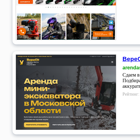
ВереС
arenda
Сдаем в
Подбира
аккурат
Рейтинг