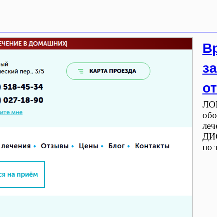
В
за
о
ЛОР
обо
леч
ДИ
по 