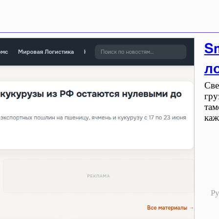
Sm
ло
Све
гру
там
каж
Р