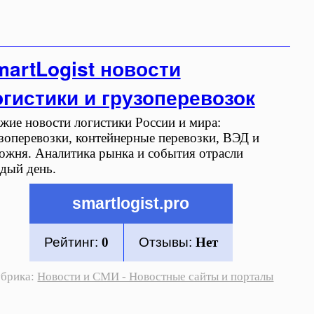
artLogist новости
гистики и грузоперевозок
жие новости логистики России и мира:
зоперевозки, контейнерные перевозки, ВЭД и
ожня. Аналитика рынка и события отрасли
дый день.
smartlogist.pro
Рейтинг:
0
Отзывы:
Нет
убрика:
Новости и СМИ - Новостные сайты и порталы