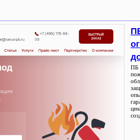
П
о
д
ПБ 
пож
обл
защ
опы
гар
цен
соз