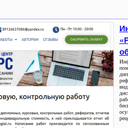
И
«
о
Инф
пом
дип
реф
вид
дис
раб
бес
осу
рец