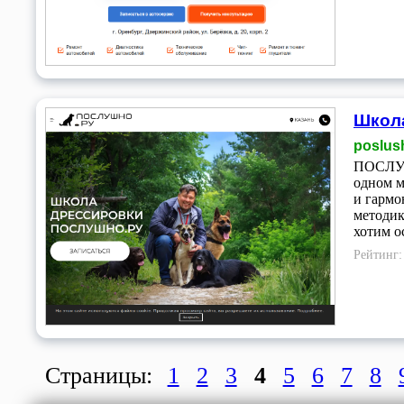
Школа
poslus
ПОСЛУШН
одном м
и гармо
методик
хотим о
Рейтинг
Страницы:
1
2
3
4
5
6
7
8