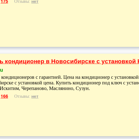
175
нет
:
Отзывы:
ь кондиционер в Новосибирске с установкой
ru
кондиционеров с гарантией. Цена на кондиционер с установко
ирске с установкой цена. Купить кондиционер под ключ с уста
 Искитим, Черепаново, Маслянино, Сузун.
166
нет
:
Отзывы: