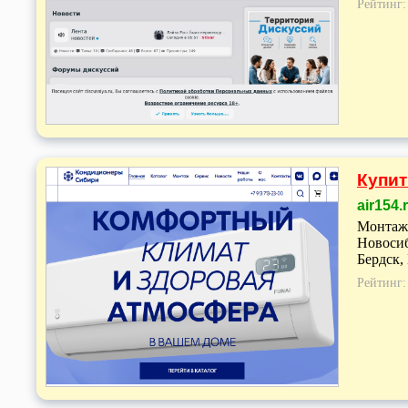
Рейтинг
Купит
air154.
Монтаж 
Новосиб
Бердск,
Рейтинг