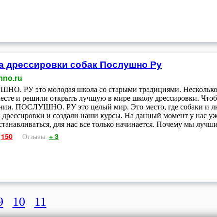
 дрессировки собак Послушно Ру
hno.ru
О. РУ это молодая школа со старыми традициями. Несколько
есте и решили открыть лучшую в мире школу дрессировки. Что
нии. ПОСЛУШНО. РУ это целый мир. Это место, где собаки и лю
 дрессировки и создали наши курсы. На данный момент у нас у
станавливаться, для нас все только начинается. Почему мы лучшие
150
+ 3
:
Отзывы:
9
10
11