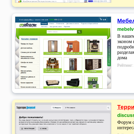
Мебел
mebelv
В нашем
эконом 
подробн
раздела
дома
Рейтинг
Терри
discuss
Форум с
интерес