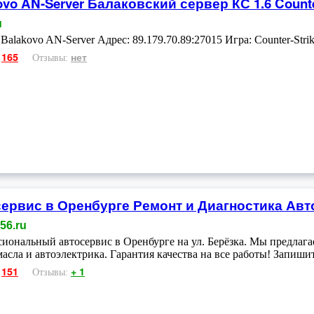
ovo AN-Server Балаковский сервер КС 1.6 Counte
u
Balakovo AN-Server Адрес: 89.179.70.89:27015 Игра: Counter-Strike
165
нет
:
Отзывы:
ервис в Оренбурге Ремонт и Диагностика Авто
e56.ru
иональный автосервис в Оренбурге на ул. Берёзка. Мы предлагае
масла и автоэлектрика. Гарантия качества на все работы! Запиши
151
+ 1
:
Отзывы: