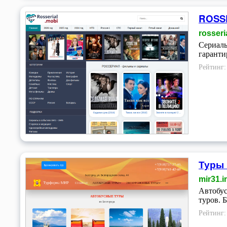
ROSSE
rosseri
Сериалы
гаранти
Рейтинг
Туры 
mir31.i
Автобус
туров. 
Рейтинг