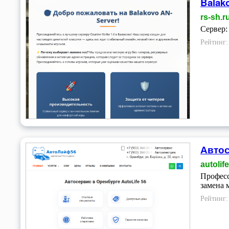
Balak
rs-sh.r
Сервер: 
Рейтинг
Автос
autolif
Професс
замена 
Рейтинг