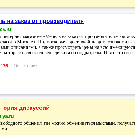
ь на заказ от производителя
ov.ru
 интернет-магазине «Мебель на заказ от производителя» вы може
класса в Москве и Подмосковье с доставкой на дом, ознакомитьс
ыми описаниями, а также просмотреть цены на всю имеющуюся
м, которые в свою очередь делятся на подразделы. И все это по 
176
нет
:
Отзывы:
тория дискуссий
iya.ru
вободного общения, где можно обмениваться мыслями, получать
ами.