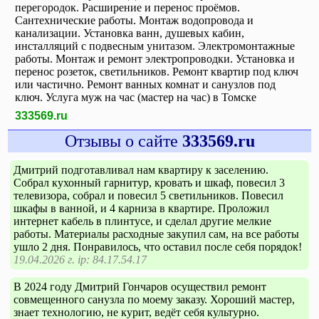
перегородок. Расширение и перенос проёмов.
Сантехнические работы. Монтаж водопровода и
канализации. Установка ванн, душевых кабин,
инсталляций с подвесным унитазом. Электромонтажные
работы. Монтаж и ремонт электропроводки. Установка и
перенос розеток, светильников. Ремонт квартир под ключ
или частично. Ремонт ванных комнат и санузлов под
ключ. Услуга муж на час (мастер на час) в Томске
333569.ru
Отзывы о сайте
333569.ru
Дмитрий подготавливал нам квартиру к заселению.
Собрал кухонный гарнитур, кровать и шкаф, повесил 3
телевизора, собрал и повесил 5 светильников. Повесил
шкафы в ванной, и 4 карниза в квартире. Проложил
интернет кабель в плинтусе, и сделал другие мелкие
работы. Материалы расходные закупил сам, на все работы
ушло 2 дня. Понравилось, что оставил после себя порядок!
19.04.2026 г. ip: 84.17.54.17
В 2024 году Дмитрий Гончаров осуществил ремонт
совмещенного санузла по моему заказу. Хороший мастер,
знает технологию, не курит, ведёт себя культурно.