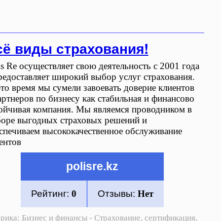
сё виды страхования!
is Re осуществляет свою деятельность с 2001 года
редоставляет широкий выбор услуг страхования.
это время мы сумели завоевать доверие клиентов
артнеров по бизнесу как стабильная и финансово
ойчивая компания. Мы являемся проводником в
оре выгодных страховых решений и
спечиваем высококачественное обслуживание
ентов
polisre.kz
Рейтинг:
0
Отзывы:
Нет
брика:
Бизнес и финансы - Страхование, сертификация,