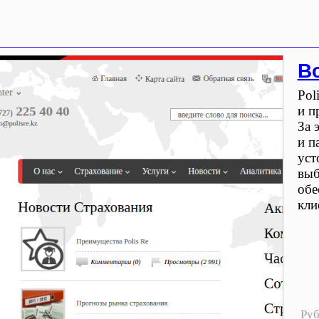
В
Pol
и п
За 
и п
уст
выб
обе
кли
Ру