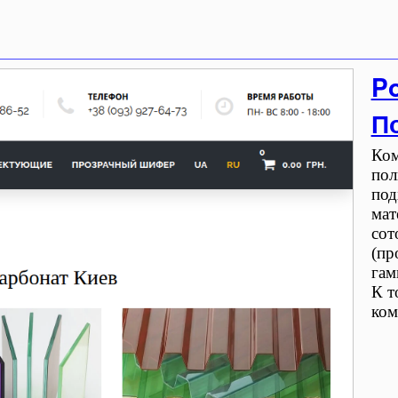
Po
П
Ком
пол
под
мат
сот
(пр
гам
К т
ком