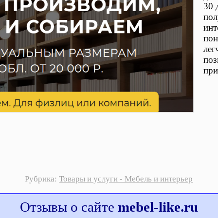
30 
пол
инт
пон
лег
поз
при
Рубрика:
Товары и услуги - Мебель и интерьер
Отзывы о сайте
mebel-like.ru