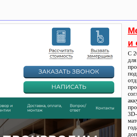
М
и
С 2
для
про
под
отд
про
сог
акк
про
3D-
мат
год
доп