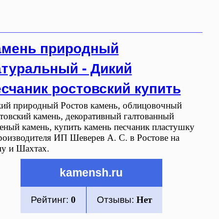
амень природный
атуральный - Дикий
есчаник ростовский купить
ий природный Ростов камень, облицовочный
товский камень, декоративный галтованный
еный камень, купить камень песчаник пластушку
роизводителя ИП Шеверев А. С. в Ростове на
у и Шахтах.
kamensh.ru
Рейтинг:
0
Отзывы:
Нет