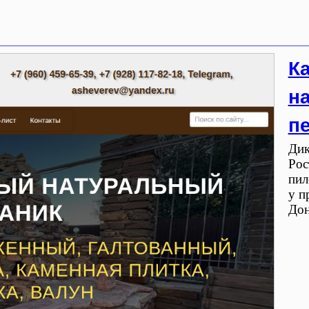
К
н
п
Дик
Рос
пил
у п
Дон