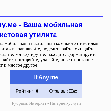
лy.мe - Ваша мобильная
екстовая утилита
а мобильная и настольный компьютер текстовая
лита - выравнивайте, подсчитывайте, очищайте,
езайте, конвертируйте, находите, форматируйте,
еняйте, повторяйте, удаляйте, инвертирование
ст и многое другое
it.6ny.me
Рейтинг:
0
Отзывы:
Нет
Рубрика:
Интернет - Интернет-услуги