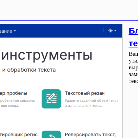
Б
т
Ваш
ути
выр
зам
тек