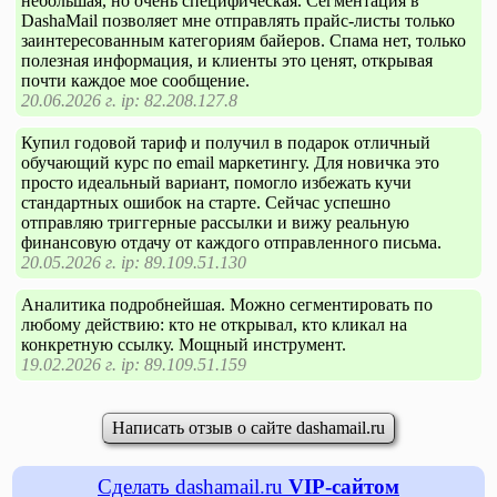
небольшая, но очень специфическая. Сегментация в
DashaMail позволяет мне отправлять прайс-листы только
заинтересованным категориям байеров. Спама нет, только
полезная информация, и клиенты это ценят, открывая
почти каждое мое сообщение.
20.06.2026 г. ip: 82.208.127.8
Купил годовой тариф и получил в подарок отличный
обучающий курс по email маркетингу. Для новичка это
просто идеальный вариант, помогло избежать кучи
стандартных ошибок на старте. Сейчас успешно
отправляю триггерные рассылки и вижу реальную
финансовую отдачу от каждого отправленного письма.
20.05.2026 г. ip: 89.109.51.130
Аналитика подробнейшая. Можно сегментировать по
любому действию: кто не открывал, кто кликал на
конкретную ссылку. Мощный инструмент.
19.02.2026 г. ip: 89.109.51.159
Написать отзыв о сайте dashamail.ru
Сделать dashamail.ru
VIP-сайтом