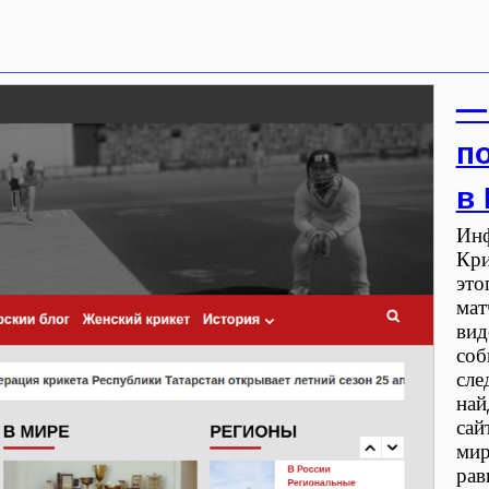
—
п
в
Инф
Кри
это
мат
вид
соб
сле
най
сай
мир
рав