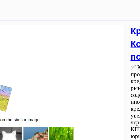
К
К
п
✅ К
про
кре
рын
сод
ипо
кре
уве
чер
КПК
юри