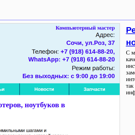
Р
н
С м
кач
инс
зам
инт
так
ин