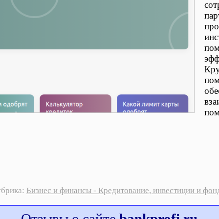
сот
пар
про
инс
пом
эфф
Кру
пом
обе
вза
пом
убрика:
Бизнес и финансы - Кредитование, инвестиции и фон
Отзывы о сайте
bankprofi.ru