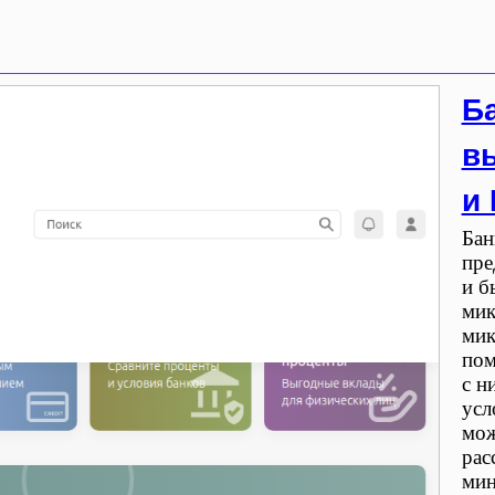
Б
в
и
Бан
пре
и б
мик
мик
пом
с н
усл
мож
рас
мин