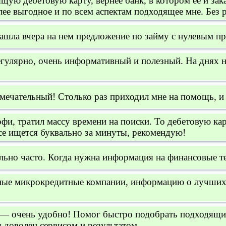
ую дебетовую карту, вернее банк, в котором ее и зак
е выгодное и по всем аспектам подходящее мне. Без р
Нашла вчера на нем предложение по займу с нулевым п
гулярно, очень информативный и полезный. На днях 
мечательный! Столько раз приходил мне на помощь, и 
офи, тратил массу времени на поиски. То дебетовую ка
се ищется буквально за минуты, рекомендую!
льно часто. Когда нужна информация на финансовые те
ые микрокредитные компании, информацию о лучших у
— очень удобно! Помог быстро подобрать подходящий 
 доволен сервисом и результатом.