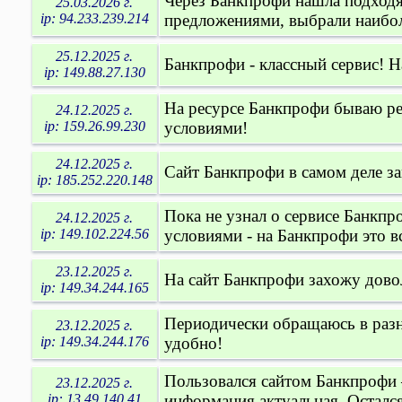
Через Банкпрофи нашла подходящ
25.03.2026 г.
ip: 94.233.239.214
предложениями, выбрали наиболе
25.12.2025 г.
Банкпрофи - классный сервис! 
ip: 149.88.27.130
На ресурсе Банкпрофи бываю ре
24.12.2025 г.
ip: 159.26.99.230
условиями!
24.12.2025 г.
Сайт Банкпрофи в самом деле за
ip: 185.252.220.148
Пока не узнал о сервисе Банкпр
24.12.2025 г.
ip: 149.102.224.56
условиями - на Банкпрофи это в
23.12.2025 г.
На сайт Банкпрофи захожу дово
ip: 149.34.244.165
Периодически обращаюсь в разн
23.12.2025 г.
ip: 149.34.244.176
удобно!
Пользовался сайтом Банкпрофи 
23.12.2025 г.
ip: 13.49.140.41
информация актуальная. Остался