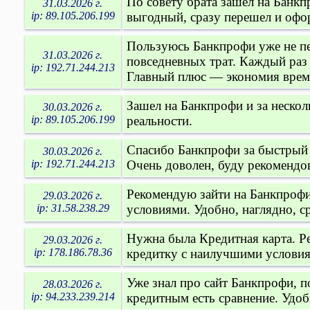
По совету брата зашел на Банкп
31.03.2026 г.
ip: 89.105.206.199
выгодный, сразу перешел и офор
Пользуюсь Банкпрофи уже не пе
31.03.2026 г.
повседневных трат. Каждый раз
ip: 192.71.244.213
Главный плюс — экономия врем
Зашел на Банкпрофи и за нескол
30.03.2026 г.
ip: 89.105.206.199
реальности.
Спасибо Банкпрофи за быстрый п
30.03.2026 г.
ip: 192.71.244.213
Очень доволен, буду рекомендо
Рекомендую зайти на Банкпрофи,
29.03.2026 г.
ip: 31.58.238.29
условиями. Удобно, наглядно, с
Нужна была Кредитная карта. Р
29.03.2026 г.
ip: 178.186.78.36
кредитку с наилучшими условия
Уже знал про сайт Банкпрофи, по
28.03.2026 г.
ip: 94.233.239.214
кредитным есть сравнение. Удоб