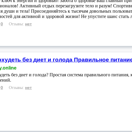
 ключ к энергии и здоровью! Забота о здоровье ваш главный пр
ионалов! Активный отдых перезагрузите тело и разум! Спортив
я души и тела! Присоединяйтесь к тысячам довольных пользоват
остей для активной и здоровой жизни! Не упустите шанс стать 
0
нет
:
Отзывы:
охудеть без диет и голода Правильное питани
y.online
удеть без диет и голода? Простая система правильного питания, 
ений.
0
нет
:
Отзывы: