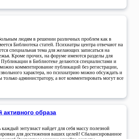
больным людям в решении различных проблем как в
меется Библиотека статей. Психиатры центра отвечают на
ется специальная тема для желающих записаться на
жья. Кроме прочих, на форуме имеются разделы для
. Публикации в Библиотеке делаются специалистами и
озможно комментирование публикаций без регистрации,
оизвольного характера, но психиатрию можно обсуждать и
ы только администратору, а вот комментировать могут все
ей активного образа
сь каждый энтузиаст найдет для себя массу полезной
ировки для достижения ваших целей! Сбалансированное