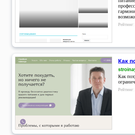
питание
професс
гармони
возможн
Рейтинг
Как п
stroina
Как пох
огранич
Рейтинг