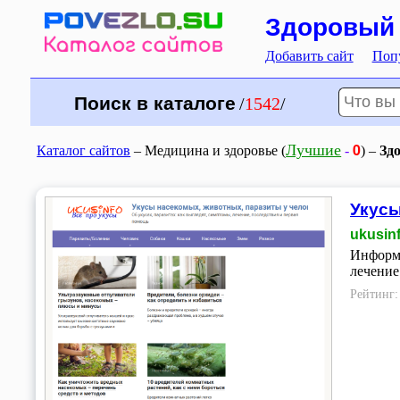
Здоровый 
Добавить сайт
Поп
Поиск в каталоге
/
1542
/
0
Лучшие
Каталог сайтов
– Медицина и здоровье (
-
) –
Зд
Укусы
ukusinf
Информа
лечение
Рейтинг