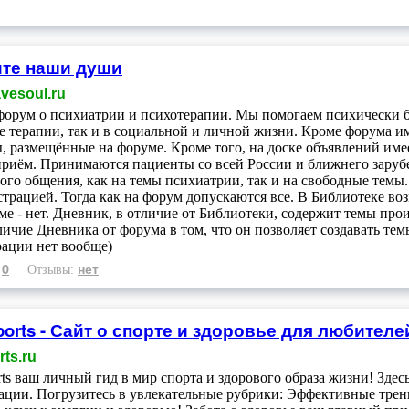
те наши души
vesoul.ru
форум о психиатрии и психотерапии. Мы помогаем психически 
е терапии, так и в социальной и личной жизни. Кроме форума и
, размещённые на форуме. Кроме того, на доске объявлений име
риём. Принимаются пациенты со всей России и ближнего зарубе
ого общения, как на темы психиатрии, так и на свободные темы
трацией. Тогда как на форум допускаются все. В Библиотеке в
ме - нет. Дневник, в отличие от Библиотеки, содержит темы пр
личие Дневника от форума в том, что он позволяет создавать тем
рации нет вообще)
0
нет
:
Отзывы:
Sports - Сайт о спорте и здоровье для любител
rts.ru
orts ваш личный гид в мир спорта и здорового образа жизни! Зде
ции. Погрузитесь в увлекательные рубрики: Эффективные трен