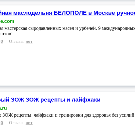
йная маслодельня БЕЛОПОЛЕ в Москве ручно
le.com
я мастерская сыродавленных масел и урбечей. 9 международных
антов!
0
нет
:
Отзывы:
вый ЗОЖ ЗОЖ рецепты и лайфхаки
.ru
 ЗОЖ рецепты, лайфхаки и тренировки для здоровья без усили
0
нет
:
Отзывы: