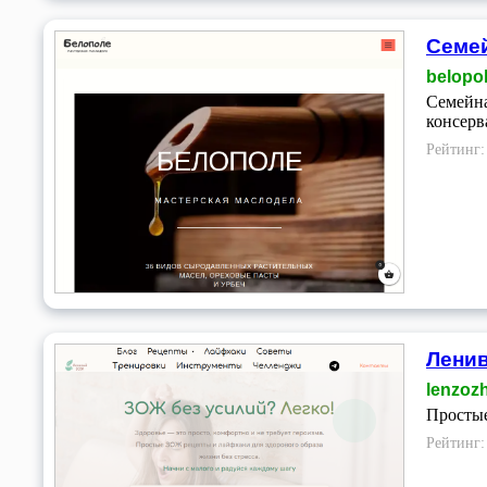
Семе
belopo
Семейна
консерв
Рейтинг
Лени
lenzozh
Простые
Рейтинг