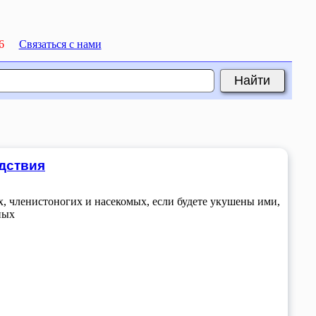
6
Связаться с нами
едствия
, членистоногих и насекомых, если будете укушены ими,
ных