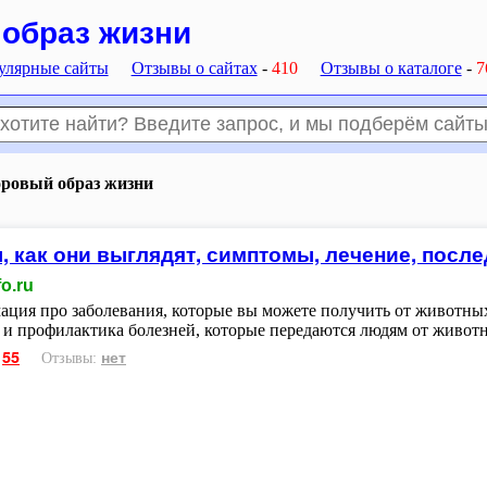
образ жизни
улярные сайты
Отзывы о сайтах
-
410
Отзывы о каталоге
-
7
оровый образ жизни
, как они выглядят, симптомы, лечение, посл
o.ru
ция про заболевания, которые вы можете получить от животных
 и профилактика болезней, которые передаются людям от живот
55
нет
:
Отзывы: