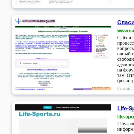
Спаси
www.sa
Сайт и 
процесс
вопросы
очный п
свободн
админис
на фору
там. От
(регист
Рейтинг
Life-
life-spo
Life-sp
информа