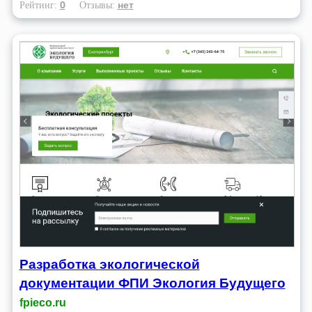
0
нет
Рейтинг:
Отзывы:
Разработка экологической
документации ФПИ Экология Будущего
fpieco.ru