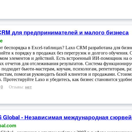
CRM для предпринимателей и малого бизнеса
ne
от беспорядка в Excel-таблицах? Laxo CRM разработана для бизн
рийти к порядку в продажах без перегрузок и долгого обучения
ом элементов и действий. Есть встроенный ИИ-помощник на осн
х отчетов для отслеживания результатов. Система функционируе
 подходит бьюти-мастерам, коучам, психологам, репетиторам, ра
истам, помогая руководить базой клиентов и продажами. Стоимос
. Протестируйте Laxo и убедитесь, как бизнес становится удобне
0
нет
:
Отзывы:
S Global - Независимая международная сюрве
bal.com