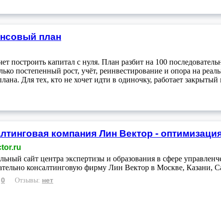
ансовый план
чет построить капитал с нуля. План разбит на 100 последователь
ько постепенный рост, учёт, реинвестирование и опора на реал
на. Для тех, кто не хочет идти в одиночку, работает закрытый 
лтинговая компания Лин Вектор - оптимизаци
tor.ru
ьный сайт центра экспертизы и образования в сфере управленче
ательно консалтинговую фирму Лин Вектор в Москве, Казани, С
0
нет
:
Отзывы: