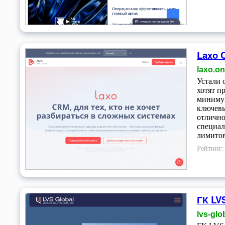
Laxo 
laxo.o
Устали 
хотят п
минимум
ключевы
отлично
специал
лимитов
Рейтинг
ГК LV
lvs-glo