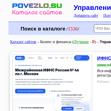
Управлени
Добавить сайт
Поп
Поиск в каталоге
/
1536
/
0
Лучшие
Каталог сайтов
– Бизнес и финансы (
-
) –
Управ
ИФНС 
www.n4
Вся инф
регистр
Рейтинг