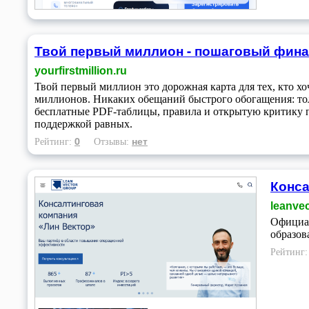
Твой первый миллион - пошаговый фин
yourfirstmillion.ru
Твой первый миллион это дорожная карта для тех, кто хо
миллионов. Никаких обещаний быстрого обогащения: тол
бесплатные PDF-таблицы, правила и открытую критику пла
поддержкой равных.
0
нет
Рейтинг:
Отзывы:
Конса
leanvec
Официал
образов
Рейтинг