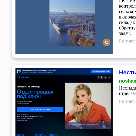
ГК LVS 
контрол
сельско
включая
складах
обратну
задач.
Рейтинг
Несты
nosham
Нестыдн
отделам
Рейтинг