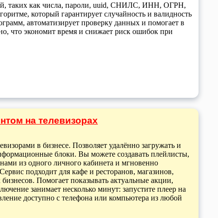
й, таких как числа, пароли, uuid, СНИЛС, ИНН, ОГРН,
горитме, который гарантирует случайность и валидность
рограмм, автоматизирует проверку данных и помогает в
но, что экономит время и снижает риск ошибок при
ентом на телевизорах
евизорами в бизнесе. Позволяет удалённо загружать и
информационные блоки. Вы можете создавать плейлисты,
анами из одного личного кабинета и мгновенно
ервис подходит для кафе и ресторанов, магазинов,
х бизнесов. Помогает показывать актуальные акции,
ючение занимает несколько минут: запустите плеер на
равление доступно с телефона или компьютера из любой