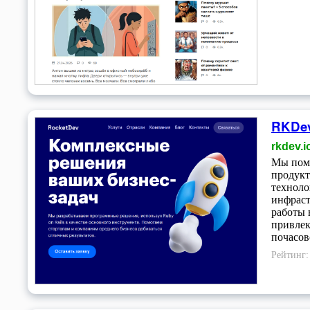
RKDev
rkdev.i
Мы помо
продукт
техноло
инфраст
работы 
привлек
почасов
Рейтинг