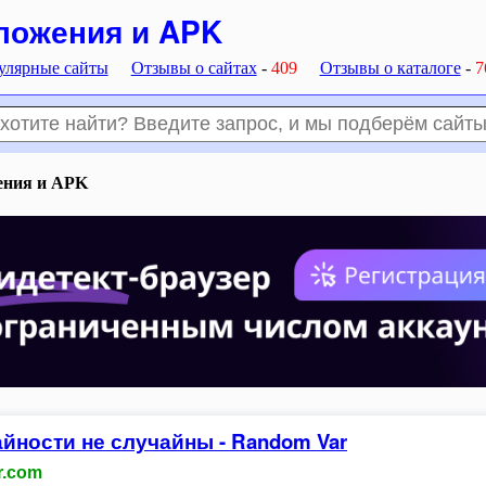
ложения и APK
улярные сайты
Отзывы о сайтах
-
409
Отзывы о каталоге
-
7
ения и APK
йности не случайны - Random Var
r.com