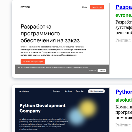
Разра
evrone
Разрабо
аутстаф
решений
Рейтинг
Pytho
aisolut
Компани
програм
помогаю
Рейтинг