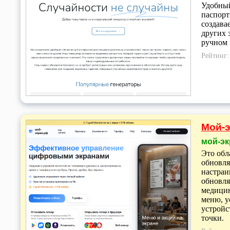
Удобный
паспорт
создава
других 
ручном 
Рейтинг
Мой-э
мой-эк
Это обл
обновля
настраи
обновля
медицин
меню, у
устройс
точки.