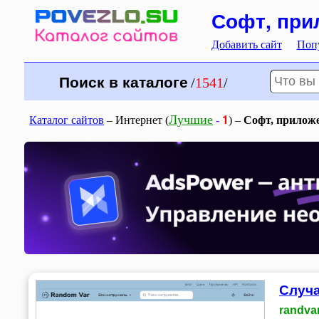
Софт, при
Добавить сайт
Поп
Поиск в каталоге
/
1541
/
1
Лучшие
Каталог сайтов
– Интернет (
-
) –
Софт, прилож
Случа
randva