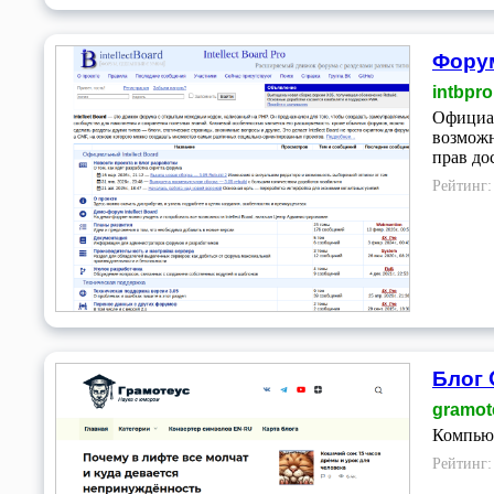
Форум
intbpro
Официал
возможн
прав до
Рейтинг
Блог 
gramot
Компьют
Рейтинг