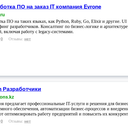
ботка ПО на заказ IT компания Evrone
.ru
тка ПО на таких языках, как Python, Ruby, Go, Elixir и другие. 
финг разработчиков. Консалтинг по бизнес-логике и архитектур
, включая работу с legacy-системами.
0
нет
:
Отзывы:
n Разработчики
ions.kz
я предлагает профессиональные IT-услуги и решения для бизнес
много обеспечения, автоматизации бизнес-процессов и внедре
т оптимизировать работу предприятий и повысить их конкурен
0
нет
:
Отзывы: