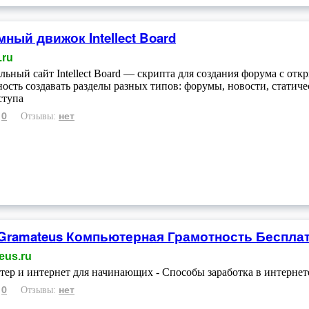
ный движок Intellect Board
.ru
ьный сайт Intellect Board — скрипта для создания форума с от
ость создавать разделы разных типов: форумы, новости, статич
ступа
0
нет
:
Отзывы:
Gramateus Компьютерная Грамотность Беспла
eus.ru
ер и интернет для начинающих - Cпособы заработка в интернет
0
нет
:
Отзывы: