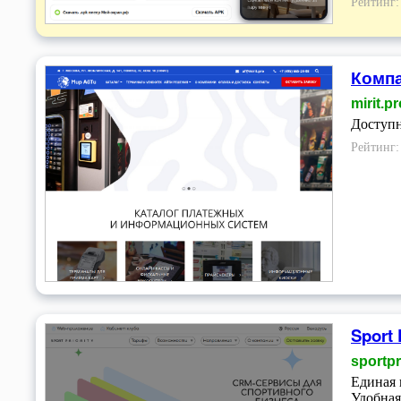
Рейтинг
Компа
mirit.pr
Доступ
Рейтинг
Sport
sportpr
Единая 
Удобная