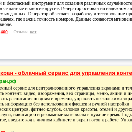
 и безопасный инструмент для создания различных случайносте
ные данные и многие другие. Генератор основан на надежном ал
емых данных. Генератор облегчает разработку и тестирование п
задачах, где важна точность номеров. Данные создаются мгновен
вводе.
400
нет
:
Отзывы:
кран - облачный сервис для управления конт
ран.рф
ачный сервис для централизованного управления экранами и тел
ть контент: видео, изображения, веб-страницы, меню, акции и 
вать расписания по дням и времени, управлять несколькими экр
ть информацию без использования флешек и ручной настройки. С
ских центров, фитнес-клубов, салонов красоты, отелей и други
слуги, навигацию и рекламные материалы в нужное время. Подкл
тве, введите код в личном кабинете и экран готов к работе. Уп