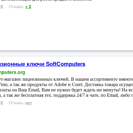
0
+ 2
:
Отзывы:
зионные ключи SoftComputers
mputers.org
т-магазин лицензионных ключей. В нашем ассортименте имеютс
 Visio, а так же продукты от Adobe и Corel. Доставка товара осу
платы на Ваш Email, Вам не нужно будет ждать ни минуты! На вс
, а так же бесплатная тех. поддержка 24/7 в чате, по Email, либо
0
нет
:
Отзывы: