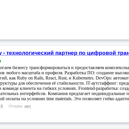
 - технологический партнер по цифровой тр
o
гаем бизнесу трансформироваться и предоставляем комплексны
ов любого масштаба и профиля. Разработка ПО: создание высок
гий, как Ruby on Rails, React, Rust, и Kubernetes. DevOps: авто
руктуры для обеспечения её стабильности. IT-аутстаффинг: пр
в команде клиента на гибких условиях. Frontend-разработка: со
ательных интерфейсов. Компания предлагает индивидуальные по
ой оплаты на условиях time materials. Это позволяет гибко адапт
0
нет
:
Отзывы: