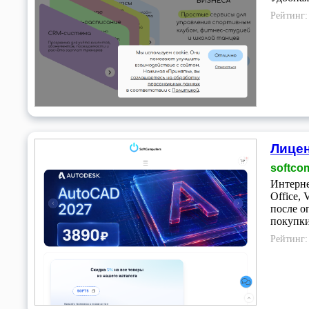
Рейтинг
Лицен
softco
Интерне
Office,
после о
покупки
Рейтинг