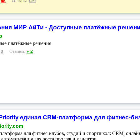
65
нет
:
Отзывы:
ния МИР АйТи - Доступные платёжные решен
o
ные платёжные решения
0
+ 2
:
Отзывы:
 Priority единая CRM-платформа для фитнес-би
iority.com
платформа для фитнес-клубов, студий и спортшкол: CRM, онлайн
 автоматизация для роста продаж и клиентов