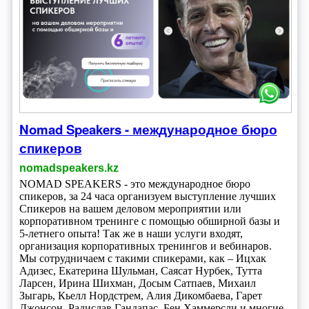
Nomad Speakers - международное бюро
спикеров
nomadspeakers.kz
NOMAD SPEAKERS - это международное бюро
спикеров, за 24 часа организуем выступление лучших
Спикеров на вашем деловом мероприятии или
корпоративном тренинге с помощью обширной базы и
5-летнего опыта! Так же в наши услуги входят,
организация корпоративных тренингов и вебинаров.
Мы сотрудничаем с такими спикерами, как – Ицхак
Адизес, Екатерина Шульман, Саясат Нурбек, Тутта
Ларсен, Ирина Шихман, Досым Сатпаев, Михаил
Зыгарь, Кьелл Нордстрем, Алия Дикомбаева, Гарет
Джонсон, Радислав Гандапас, Бен Хаммерсли и многие