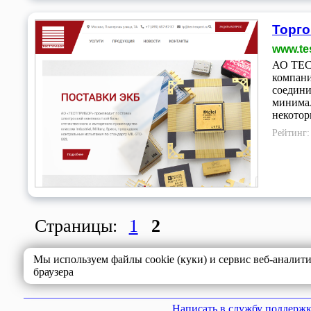
Торг
www.tes
АО ТЕСТ
компани
соедини
минимал
некотор
Рейтинг
Страницы:
1
2
Мы используем файлы cookie (куки) и сервис веб-аналит
браузера
Написать в службу поддерж