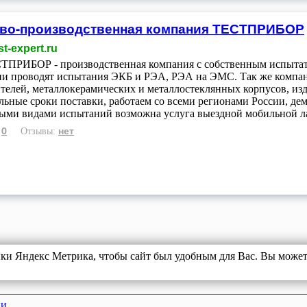
ово-производственная компания ТЕСТПРИБОР
t-expert.ru
ПРИБОР - производственная компания с собственным испытат
и проводят испытания ЭКБ и РЭА, РЭА на ЭМС. Так же компани
телей, металлокерамических и металлостеклянных корпусов, из
ьные сроки поставки, работаем со всеми регионами России, де
ыми видами испытаний возможна услуга выездной мобильной л
0
нет
:
Отзывы:
ики Яндекс Метрика, чтобы сайт был удобным для Вас. Вы можете
ки