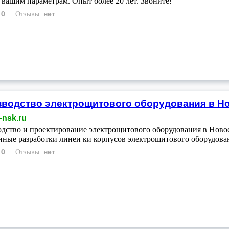
о вашим параметрам. Опыт более 20 лет. Звоните!
0
нет
:
Отзывы:
водство электрощитового оборудования в Нов
-nsk.ru
дство и проектирование электрощитового оборудования в Новос
нные разработки линеи ки корпусов электрощитового оборудова
0
нет
:
Отзывы: