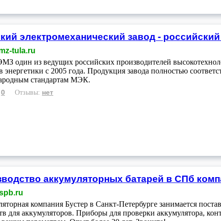
кий электромеханический завод - российски
z-tula.ru
З один из ведущих российских производителей высокотехнолог
в энергетики с 2005 года. Продукция завода полностью соответ
ародным стандартам МЭК.
0
нет
:
Отзывы:
водство аккумуляторных батарей в СПб комп
spb.ru
яторная компания Бустер в Санкт-Петербурге занимается пост
тв для аккумуляторов. Приборы для проверки аккумулятора, кон