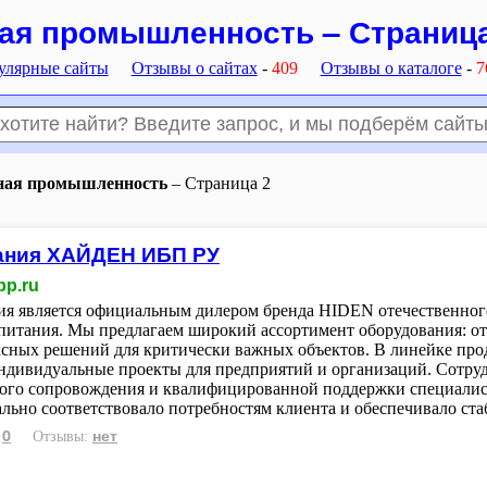
ая промышленность – Страница
улярные сайты
Отзывы о сайтах
-
409
Отзывы о каталоге
-
7
ная промышленность
– Страница 2
ания ХАЙДЕН ИБП РУ
bp.ru
я является официальным дилером бренда HIDEN отечественного
питания. Мы предлагаем широкий ассортимент оборудования: от
ксных решений для критически важных объектов. В линейке
ндивидуальные проекты для предприятий и организаций. Сотруд
ого сопровождения и квалифицированной поддержки специалист
льно соответствовало потребностям клиента и обеспечивало ст
0
нет
:
Отзывы: