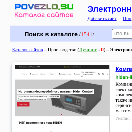
Электронн
Добавить сайт
Поп
Поиск в каталоге
/
1541
/
0
Лучшие
Каталог сайтов
– Производство (
-
) –
Электрон
Комп
hiden-i
Компани
электро
компле
также и
сервисн
максима
Рейтинг