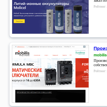
заказ п
Рейтинг
Произ
mobilis
Произво
собстве
Рейтинг