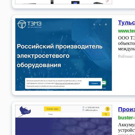
Тульс
www.tem
ООО ТЭМ
объекто
междун
Рейтинг
Произ
buster-
Аккумул
устройс