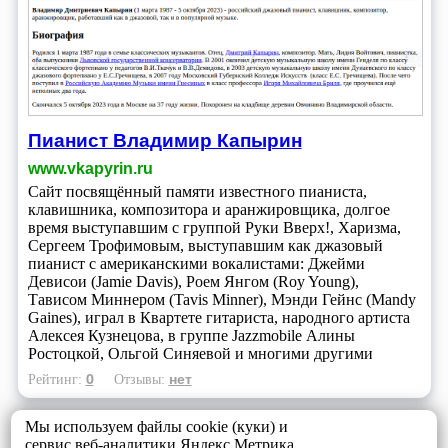
Пианист Владимир Капырин
www.vkapyrin.ru
Сайт посвящённый памяти известного пианиста,
клавишника, композитора и аранжировщика, долгое
время выступавшим с группой Руки Вверх!, Харизма,
Сергеем Трофимовым, выступавшим как джазовый
пианист с американскими вокалистами: Джейми
Девисои (Jamie Davis), Роем Янгом (Roy Young),
Тависом Миннером (Tavis Minner), Мэнди Гейнс (Mandy
Gaines), играл в Квартете гитариста, народного артиста
Алексея Кузнецова, в группе Jazzmobile Алины
Ростоцкой, Ольгой Синяевой и многими другими
0
нет
Рейтинг:
Отзывы:
Мы используем файлы cookie (куки) и
сервис веб-аналитики Яндекс Метрика,