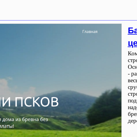
Б
ц
Ком
стр
Осн
- р
вес
сру
стр
под
над
бре
дер