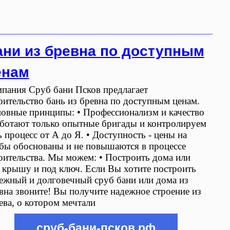
ани из бревна по доступным
енам
пания Сруб бани Псков предлагает
оительство бань из бревна по доступным ценам.
овные принципы: • Профессионализм и качество
аботают только опытные бригады и контролируем
ь процесс от А до Я. • Доступность - цены на
бы обоснованы и не повышаются в процессе
оительства. Мы можем: • Построить дома или
 крышу и под ключ. Если Вы хотите построить
ежный и долговечный сруб бани или дома из
вна звоните! Вы получите надежное строение из
ева, о котором мечтали
сруб-бани-псков.рф